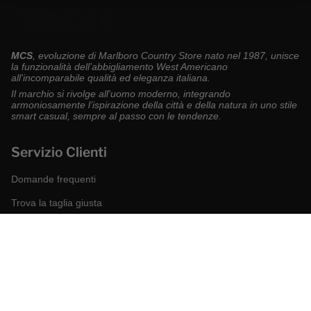
MCS
, evoluzione di Marlboro Country Store nato nel 1987, unisce
la funzionalità dell’abbigliamento West Americano
all'incomparabile qualità ed eleganza italiana.
Il marchio si rivolge all'uomo moderno, integrando
armoniosamente l’ispirazione della città e della natura in uno stile
smart casual, sempre al passo con le tendenze.
Servizio Clienti
Domande frequenti
Trova la taglia giusta
Modalità di pagamento
Spedizioni e resi
Richiedi un reso
Condizioni di vendita