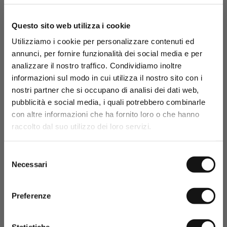
Questo sito web utilizza i cookie
Utilizziamo i cookie per personalizzare contenuti ed
annunci, per fornire funzionalità dei social media e per
analizzare il nostro traffico. Condividiamo inoltre
Iscriviti alla
e ottieni
newsletter
informazioni sul modo in cui utilizza il nostro sito con i
subito il tuo regalo di
nostri partner che si occupano di analisi dei dati web,
benvenuto: uno
sconto* del
pubblicità e social media, i quali potrebbero combinarle
!
15%
con altre informazioni che ha fornito loro o che hanno
raccolto dal suo utilizzo dei loro servizi.
*Codice sconto valido solo in assenza di altre
promozioni o sconti sul sito.
Selezione
Necessari
del
consenso
Preferenze
Statistiche