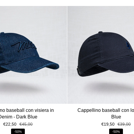
no baseball con visiera in
Cappellino baseball con l
Denim - Dark Blue
Blue
€22,50
€45,00
€19,50
€39,00
-50%
-50%