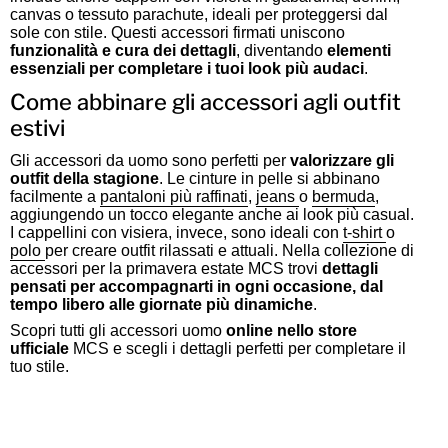
canvas o tessuto parachute, ideali per proteggersi dal
sole con stile. Questi accessori firmati uniscono
funzionalità e cura dei dettagli
, diventando
elementi
essenziali per completare i tuoi look più audaci
.
Come abbinare gli accessori agli outfit
estivi
Gli accessori da uomo sono perfetti per
valorizzare gli
outfit della stagione
. Le cinture in pelle si abbinano
facilmente a
pantaloni più raffinati
,
jeans
o
bermuda
,
aggiungendo un tocco elegante anche ai look più casual.
I cappellini con visiera, invece, sono ideali con
t-shirt
o
polo
per creare outfit rilassati e attuali. Nella collezione di
accessori per la primavera estate MCS trovi
dettagli
pensati per accompagnarti in ogni occasione, dal
tempo libero alle giornate più dinamiche
.
Scopri tutti gli accessori uomo
online nello store
ufficiale
MCS e scegli i dettagli perfetti per completare il
tuo stile.