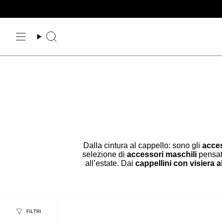
Vai
al
contenuto
Cerca
Dalla cintura al cappello: sono gli
acce
selezione di
accessori maschili
pensati
all’estate. Dai
cappellini con visiera al
FILTRI