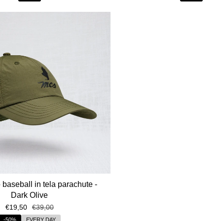
 baseball in tela parachute -
Dark Olive
€19,50
€39,00
-50%
EVERY DAY