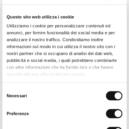
Bermuda chino 100% lino -
Bermuda chino 100% lino -
Light Green
Khaky
Questo sito web utilizza i cookie
€54,50
€109,00
€54,50
€109,00
Utilizziamo i cookie per personalizzare contenuti ed
-50%
-50%
annunci, per fornire funzionalità dei social media e per
analizzare il nostro traffico. Condividiamo inoltre
informazioni sul modo in cui utilizza il nostro sito con i
nostri partner che si occupano di analisi dei dati web,
pubblicità e social media, i quali potrebbero combinarle
con altre informazioni che ha fornito loro o che hanno
raccolto dal suo utilizzo dei loro servizi.
Selezione
Necessari
del
consenso
Preferenze