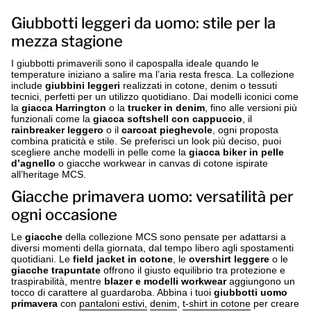
Giubbotti leggeri da uomo: stile per la
mezza stagione
I giubbotti primaverili sono il capospalla ideale quando le
temperature iniziano a salire ma l’aria resta fresca. La collezione
include
giubbini leggeri
realizzati in cotone, denim o tessuti
tecnici, perfetti per un utilizzo quotidiano. Dai modelli iconici come
la
giacca Harrington
o la
trucker in denim
, fino alle versioni più
funzionali come la
giacca softshell con cappuccio
, il
rainbreaker leggero
o il
carcoat pieghevole
, ogni proposta
combina praticità e stile. Se preferisci un look più deciso, puoi
scegliere anche modelli in pelle come la
giacca biker in pelle
d’agnello
o giacche workwear in canvas di cotone ispirate
all’heritage MCS.
Giacche primavera uomo: versatilità per
ogni occasione
Le
giacche
della collezione MCS sono pensate per adattarsi a
diversi momenti della giornata, dal tempo libero agli spostamenti
quotidiani. Le
field jacket in cotone
, le
overshirt leggere
o le
giacche trapuntate
offrono il giusto equilibrio tra protezione e
traspirabilità, mentre
blazer e modelli workwear
aggiungono un
tocco di carattere al guardaroba. Abbina i tuoi
giubbotti uomo
primavera
con
pantaloni estivi,
denim
,
t-shirt in cotone
per creare