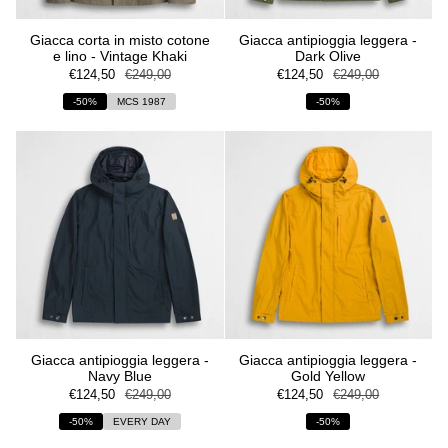
Giacca corta in misto cotone
Giacca antipioggia leggera -
e lino - Vintage Khaki
Dark Olive
€124,50
€249,00
€124,50
€249,00
-50%
MCS 1987
-50%
Giacca antipioggia leggera -
Giacca antipioggia leggera -
Navy Blue
Gold Yellow
€124,50
€249,00
€124,50
€249,00
-50%
EVERY DAY
-50%