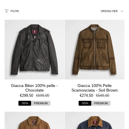
Ordina
FILTRI
ORDINA PER
per
Giacca Biker 100% pelle -
Giacca 100% Pelle
Chocolate
Scamosciata - Soil Brown
€299,50
€599,00
€274,50
€549,00
-50%
PREMIUM
-50%
PREMIUM