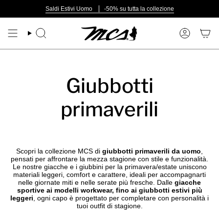
Vai
Saldi Estivi Uomo
-50% su tutta la collezione
al
contenuto
Cerca
Account
Giubbotti
primaverili
Scopri la collezione MCS di
giubbotti primaverili da uomo
,
pensati per affrontare la mezza stagione con stile e funzionalità.
Le nostre giacche e i giubbini per la primavera/estate uniscono
materiali leggeri, comfort e carattere, ideali per accompagnarti
nelle giornate miti e nelle serate più fresche. Dalle
giacche
sportive ai modelli workwear, fino ai giubbotti estivi più
leggeri
, ogni capo è progettato per completare con personalità i
tuoi outfit di stagione.