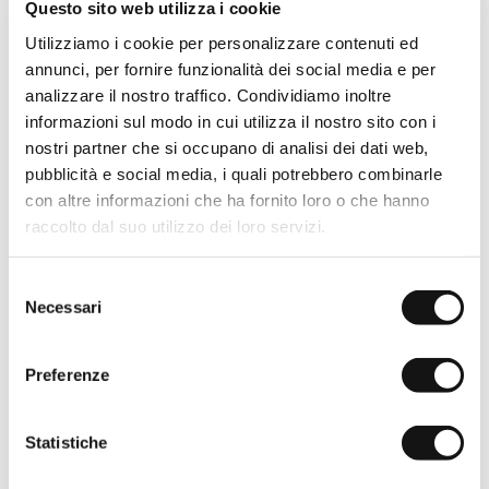
Questo sito web utilizza i cookie
Giacca Softshell con
Giacca camicia in cotone -
Utilizziamo i cookie per personalizzare contenuti ed
cappuccio - Khaky
Chocolate
annunci, per fornire funzionalità dei social media e per
€99,50
€199,00
€94,50
€189,00
analizzare il nostro traffico. Condividiamo inoltre
-50%
EVERY DAY
-50%
ICONS
informazioni sul modo in cui utilizza il nostro sito con i
nostri partner che si occupano di analisi dei dati web,
pubblicità e social media, i quali potrebbero combinarle
con altre informazioni che ha fornito loro o che hanno
raccolto dal suo utilizzo dei loro servizi.
Selezione
Necessari
del
consenso
Preferenze
Giacca camicia in cotone -
Giacca Trucker in denim -
Khaky
Mid Blue
€94,50
€189,00
€94,50
€189,00
Statistiche
-50%
-50%
EVERY DAY