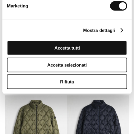
Marketing
Mostra dettagli
Accetta tutti
Accetta selezionati
Giacca camicia in cotone
Giacca camicia in cotone
Relaxed Fit - Militar Green
Relaxed Fit - Navy Blue
€89,50
€179,00
€89,50
€179,00
Rifiuta
-50%
-50%
EVERY DAY