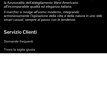
la funzionalità dell’abbigliamento West Americano
all'incomparabile qualità ed eleganza italiana.
Il marchio si rivolge all'uomo moderno, integrando
armoniosamente l’ispirazione della città e della natura in uno stile
smart casual, sempre al passo con le tendenze.
Servizio Clienti
Domande frequenti
Trova la taglia giusta
Modalità di pagamento
Spedizioni e resi
Richiedi un reso
Condizioni di vendita
Accessibilità
Corporate