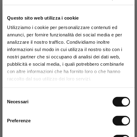
Polo cotone piquet stretch
con zip - White
Questo sito web utilizza i cookie
€34,50
€69,00
Utilizziamo i cookie per personalizzare contenuti ed
-50%
annunci, per fornire funzionalità dei social media e per
analizzare il nostro traffico. Condividiamo inoltre
Iscriviti alla
e ottieni
newsletter
informazioni sul modo in cui utilizza il nostro sito con i
subito il tuo regalo di
nostri partner che si occupano di analisi dei dati web,
benvenuto: uno
sconto* del
pubblicità e social media, i quali potrebbero combinarle
!
15%
con altre informazioni che ha fornito loro o che hanno
raccolto dal suo utilizzo dei loro servizi.
*Codice sconto valido solo in assenza di altre
promozioni o sconti sul sito.
Selezione
Necessari
del
consenso
Preferenze