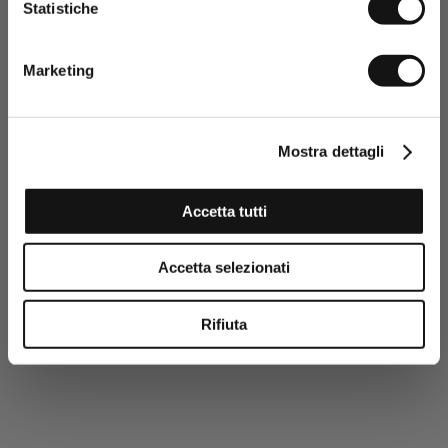
Statistiche
Dopo aver preso visione della
Privacy policy, acconsento al
trattamento dei dati personali
Marketing
comunicati e all’invio di
informazioni promozionali e
personalizzate.
Clicca qui per visualizzare la Privacy policy
Mostra dettagli
ISCRIVITI ORA
Accetta tutti
Accetta selezionati
Rifiuta