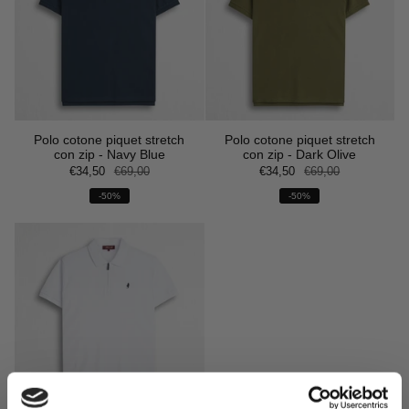
Polo cotone piquet stretch
Polo cotone piquet stretch
con zip - Navy Blue
con zip - Dark Olive
€34,50
€69,00
€34,50
€69,00
-50%
-50%