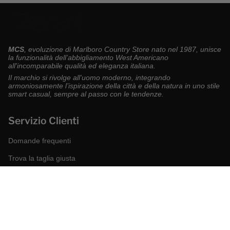
MCS
, evoluzione di Marlboro Country Store nato nel 1987, unisce
la funzionalità dell’abbigliamento West Americano
all'incomparabile qualità ed eleganza italiana.
Il marchio si rivolge all'uomo moderno, integrando
armoniosamente l’ispirazione della città e della natura in uno stile
smart casual, sempre al passo con le tendenze.
Servizio Clienti
Domande frequenti
Trova la taglia giusta
Modalità di pagamento
Spedizioni e resi
Richiedi un reso
Condizioni di vendita