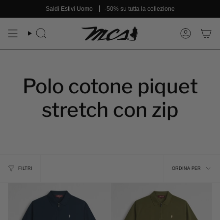
Vai
Saldi Estivi Uomo
-50% su tutta la collezione
al
contenuto
Cerca
Account
Polo cotone piquet
stretch con zip
Ordina
FILTRI
ORDINA PER
per