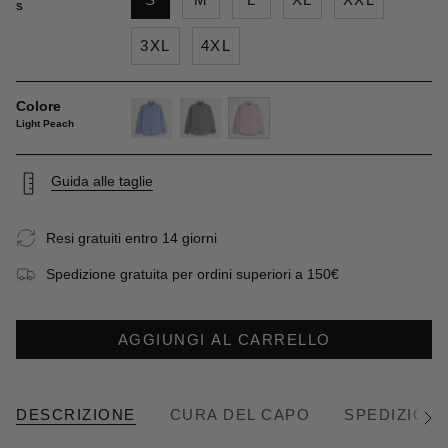
S
3XL
4XL
Colore
Light Peach
sky-
dark-
light-
blue
olive
peach
Guida alle taglie
Resi gratuiti entro 14 giorni
Spedizione gratuita per ordini superiori a 150€
AGGIUNGI AL CARRELLO
DESCRIZIONE
CURA DEL CAPO
SPEDIZIONE
Vedi
tutto