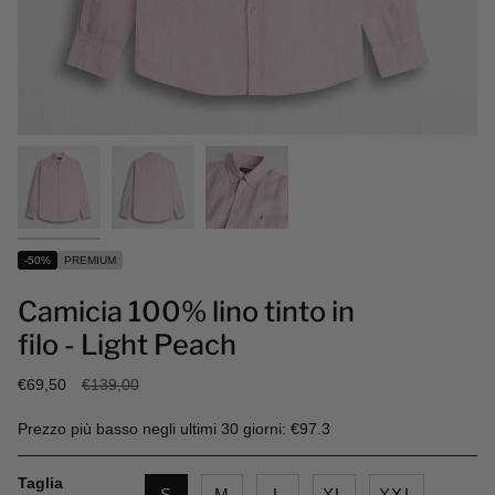
-50%
PREMIUM
Camicia 100% lino tinto in
filo - Light Peach
Prezzo
€69,50
€139,00
base
Prezzo più basso negli ultimi 30 giorni: €97.3
Taglia
S
M
L
XL
XXL