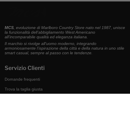
MCS
, evoluzione di Marlboro Country Store nato nel 1987, unisce
la funzionalità dell’abbigliamento West Americano
all'incomparabile qualità ed eleganza italiana.
Il marchio si rivolge all'uomo moderno, integrando
armoniosamente l’ispirazione della città e della natura in uno stile
smart casual, sempre al passo con le tendenze.
Servizio Clienti
Domande frequenti
Trova la taglia giusta
Modalità di pagamento
Spedizioni e resi
Richiedi un reso
Condizioni di vendita