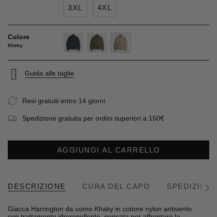
3XL
4XL
Colore
Khaky
navy-
dark-
khaky
blue
olive
Guida alle taglie
Resi gratuiti entro 14 giorni
Spedizione gratuita per ordini superiori a 150€
AGGIUNGI AL CARRELLO
DESCRIZIONE
CURA DEL CAPO
SPEDIZIONE
Vedi
tutto
Giacca Harrington da uomo Khaky in cotone nylon antivento
con trattamento idrorepellente, pensata per affrontare la