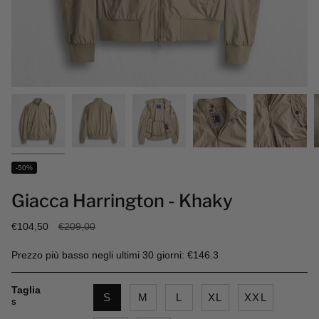
-50%
Giacca Harrington - Khaky
Prezzo
€104,50
€209,00
base
Prezzo più basso negli ultimi 30 giorni: €146.3
Taglia
S
M
L
XL
XXL
S