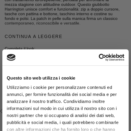
mezza stagione con attitudine outdoor. Questo giubbotto
Harrington unisce comfort e funzionalità: zip a doppio cursore,
tasche con pattina e bottone, taschino interno e costine su
fondo e polsi. La patch in pelle sulla manica firma un classico
contemporaneo, riconoscibile e versatile.
CONTINUA A LEGGERE
Dettagli
- materiale: 65% cotone 35% nylon
- tessuto antivento e idrorepellente
Completa il look:
- vestibilità regular fit
- chiusura con zip doppio cursore
Camicia 100% lino tinto in filo -
- patch in pelle con - logo su manica sinistra
Sky Blue
- Colore: Khaky
€69,50
€139,00
14MSJ004-04701
Questo sito web utilizza i cookie
Utilizziamo i cookie per personalizzare contenuti ed
annunci, per fornire funzionalità dei social media e per
analizzare il nostro traffico. Condividiamo inoltre
Iscriviti alla
e ottieni
newsletter
informazioni sul modo in cui utilizza il nostro sito con i
VISTI DI RECENTE
subito il tuo regalo di
nostri partner che si occupano di analisi dei dati web,
benvenuto: uno
sconto* del
pubblicità e social media, i quali potrebbero combinarle
!
15%
con altre informazioni che ha fornito loro o che hanno