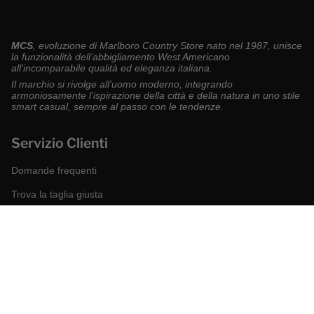
MCS
, evoluzione di Marlboro Country Store nato nel 1987, unisce
la funzionalità dell’abbigliamento West Americano
all'incomparabile qualità ed eleganza italiana.
Il marchio si rivolge all'uomo moderno, integrando
armoniosamente l’ispirazione della città e della natura in uno stile
smart casual, sempre al passo con le tendenze.
Servizio Clienti
Domande frequenti
Trova la taglia giusta
Modalità di pagamento
Spedizioni e resi
Richiedi un reso
Condizioni di vendita
Accessibilità