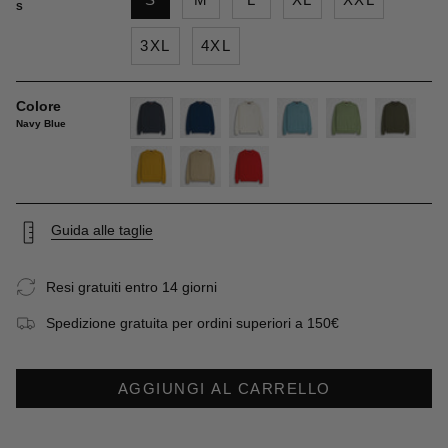
S
3XL
4XL
Colore
Navy Blue
navy-
deep-
gardenia
sky-
light-
dark-
blue
blue
blue
green
olive
gold-
khaky
spice-
yellow
orange
Guida alle taglie
Resi gratuiti entro 14 giorni
Spedizione gratuita per ordini superiori a 150€
AGGIUNGI AL CARRELLO