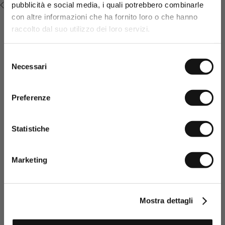
pubblicità e social media, i quali potrebbero combinarle
VISTI DI RECENTE
!
15%
con altre informazioni che ha fornito loro o che hanno
raccolto dal suo utilizzo dei loro servizi.
*Codice sconto valido solo in assenza di altre
promozioni o sconti sul sito.
Selezione
Necessari
del
consenso
Preferenze
Statistiche
Dopo aver preso visione della
Privacy policy, acconsento al
trattamento dei dati personali
Marketing
comunicati e all’invio di
informazioni promozionali e
personalizzate.
Clicca qui per visualizzare la Privacy policy
Mostra dettagli
ISCRIVITI ORA