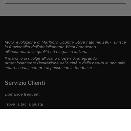
MCS
, evoluzione di Marlboro Country Store nato nel 1987, unisce
la funzionalità dell’abbigliamento West Americano
all'incomparabile qualità ed eleganza italiana.
Il marchio si rivolge all'uomo moderno, integrando
armoniosamente l’ispirazione della città e della natura in uno stile
smart casual, sempre al passo con le tendenze.
Servizio Clienti
Domande frequenti
Trova la taglia giusta
Modalità di pagamento
Spedizioni e resi