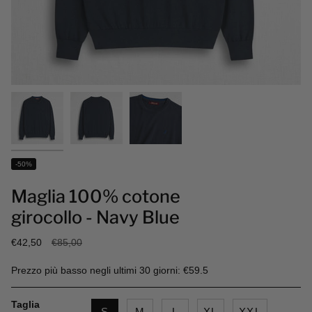
-50%
Maglia 100% cotone
girocollo - Navy Blue
Prezzo
€42,50
€85,00
base
Prezzo più basso negli ultimi 30 giorni: €59.5
Taglia
S
M
L
XL
XXL