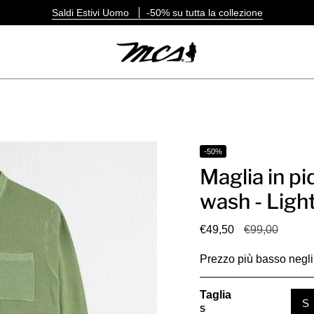
Saldi Estivi Uomo
-50% su tutta la collezione
-50%
Maglia in pi
wash - Ligh
Prezzo
€49,50
€99,00
base
Prezzo più basso negli 
Taglia
S
S