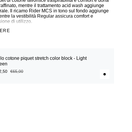
quet di cotone favorisce traspirabilità e comfort e dona
raffinato, mentre il trattamento acid wash aggiunge
urale. Il ricamo Rider MCS in tono sul fondo aggiunge
 mentre la vestibilità Regular assicura comfort e
ione di utilizzo.
GERE
ne
o - acid wash
lo cotone piquet stretch color block - Light
een
l fondo
2,50
€65,00