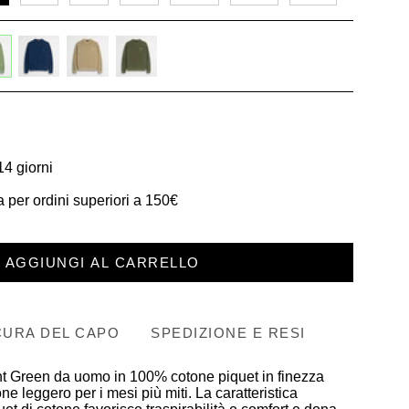
-
deep-
khaky
dark-
n
blue
olive
14 giorni
 per ordini superiori a 150€
AGGIUNGI AL CARRELLO
CURA DEL CAPO
SPEDIZIONE E RESI
ht Green da uomo in 100% cotone piquet in finezza
e leggero per i mesi più miti. La caratteristica