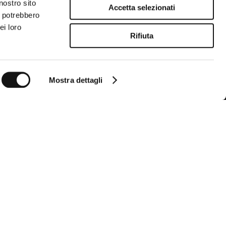
REGALO DI
nostro sito
MEMBERS WEEK
Accetta selezionati
OMPLEANNO
i potrebbero
ei loro
Rifiuta
Mostra dettagli
Follow us
Seguici per non perdere tutte le novità di
MCS
Instagram
Facebook
YouTube