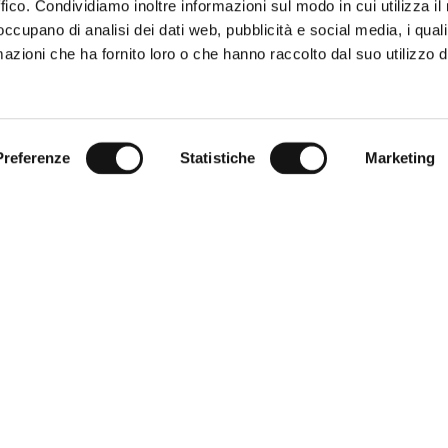
OFFERTA DI
ffico. Condividiamo inoltre informazioni sul modo in cui utilizza il 
BENVENUTO
C
 occupano di analisi dei dati web, pubblicità e social media, i qual
azioni che ha fornito loro o che hanno raccolto dal suo utilizzo d
Preferenze
Statistiche
Marketing
 Clienti
Corporate
quenti
World of MCS
ia giusta
Certilogo
 pagamento
Contatti
 resi