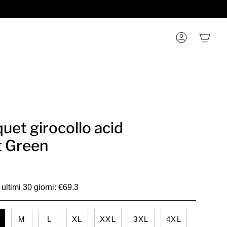
Account
quet girocollo acid
t Green
ultimi 30 giorni: €69.3
M
L
XL
XXL
3XL
4XL