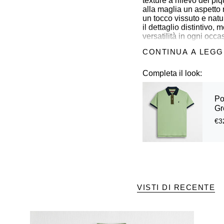
texture a rilievo del pi
alla maglia un aspetto 
un tocco vissuto e nat
il dettaglio distintivo,
versatilità in ogni occas
CONTINUA A LEG
Dettagli
Completa il look:
- materiale: 100% coto
- trattamento tinto cap
- vestibilità regular fit
Po
- finezza 12
Gr
- logo MCS ricamato su
€3
- Colore: Light Green
14MKN156-06515
VISTI DI RECENTE