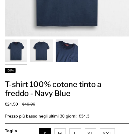
-50%
T-shirt 100% cotone tinto a
freddo - Navy Blue
Prezzo
€24,50
€49,00
base
Prezzo più basso negli ultimi 30 giorni: €34.3
Taglia
S
M
L
XL
XXL