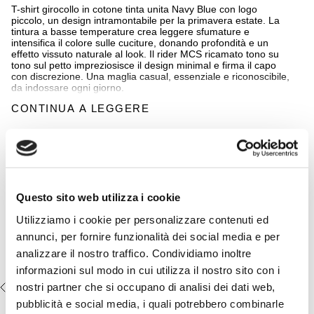
T-shirt girocollo in cotone tinta unita Navy Blue con logo
piccolo, un design intramontabile per la primavera estate. La
tintura a basse temperature crea leggere sfumature e
intensifica il colore sulle cuciture, donando profondità e un
effetto vissuto naturale al look. Il rider MCS ricamato tono su
tono sul petto impreziosisce il design minimal e firma il capo
con discrezione. Una maglia casual, essenziale e riconoscibile,
da indossare ogni giorno.
CONTINUA A LEGGERE
Dettagli
- materiale: 100% cotone
Completa il look:
- trattamento tinto capo a freddo
- vestibilità regular fit
Pantaloni cargo corti in cotone
- logo MCS ricamato sul petto
stretch - Sand
- Colore: Navy Blue
€54,50
€109,00
Questo sito web utilizza i cookie
14MTS014-02308
Utilizziamo i cookie per personalizzare contenuti ed
annunci, per fornire funzionalità dei social media e per
analizzare il nostro traffico. Condividiamo inoltre
informazioni sul modo in cui utilizza il nostro sito con i
nostri partner che si occupano di analisi dei dati web,
VISTI DI RECENTE
pubblicità e social media, i quali potrebbero combinarle