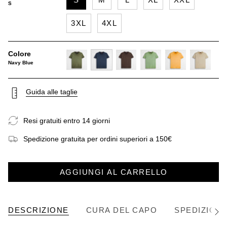
S
3XL
4XL
Colore
Navy Blue
dark-
navy-
chocolate
light-
gold-
khaky
olive
blue
green
yellow
Guida alle taglie
Resi gratuiti entro 14 giorni
Spedizione gratuita per ordini superiori a 150€
AGGIUNGI AL CARRELLO
DESCRIZIONE
CURA DEL CAPO
SPEDIZIONE
Vedi
tutto