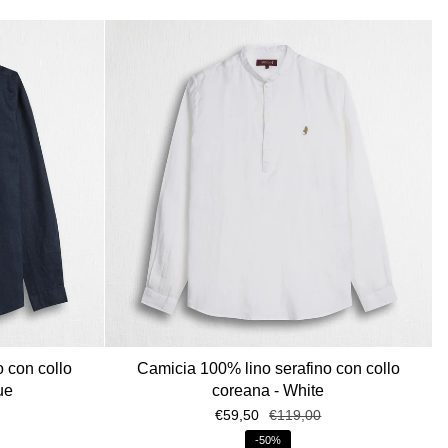
 con collo
Camicia 100% lino serafino con collo
ue
coreana - White
€59,50
€119,00
-50%