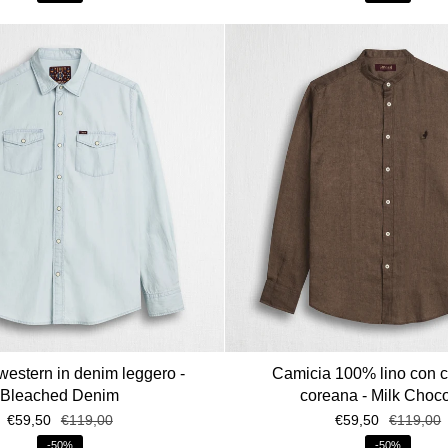
western in denim leggero -
Camicia 100% lino con co
Bleached Denim
coreana - Milk Choco
€59,50
€119,00
€59,50
€119,00
-50%
-50%