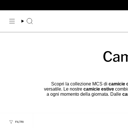
Vai
al
contenuto
Cerca
Cam
Scopri la collezione MCS di
camicie d
versatile. Le nostre
camicie estive
combin
a ogni momento della giornata. Dalle
ca
FILTRI