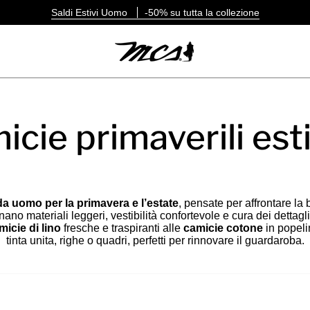
Saldi Estivi Uomo
-50% su tutta la collezione
icie primaverili est
a uomo per la primavera e l’estate
, pensate per affrontare la 
ano materiali leggeri, vestibilità confortevole e cura dei dettagli
micie di lino
fresche e traspiranti alle
camicie cotone
in popeli
tinta unita, righe o quadri, perfetti per rinnovare il guardaroba.