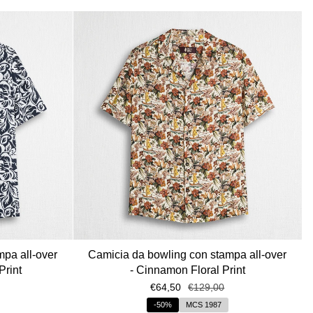
pa all-over
Camicia da bowling con stampa all-over
Print
- Cinnamon Floral Print
€64,50
€129,00
-50%
MCS 1987