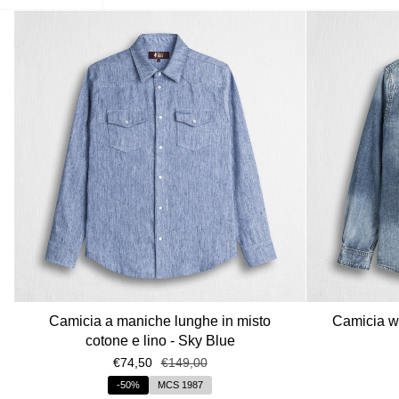
Camicia a maniche lunghe in misto
Camicia we
cotone e lino - Sky Blue
€74,50
€149,00
-50%
MCS 1987