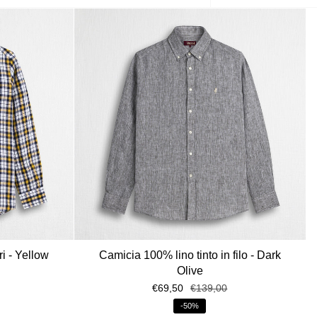
per
i - Yellow
Camicia 100% lino tinto in filo - Dark
Olive
€69,50
€139,00
-50%