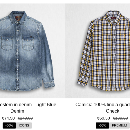
stern in denim - Light Blue
Camicia 100% lino a quadr
Denim
Check
€74,50
€149,00
€69,50
€139,00
-50%
ICONS
-50%
PREMIUM