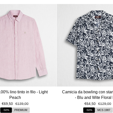
0% lino tinto in filo - Light
Camicia da bowling con stam
Peach
- Blu and Wite Floral 
€69,50
€139,00
€64,50
€129,00
-50%
PREMIUM
-50%
MCS 1987