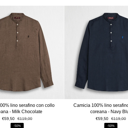
00% lino serafino con collo
Camicia 100% lino serafino
eana - Milk Chocolate
coreana - Navy Bl
€59,50
€119,00
€59,50
€119,00
-50%
-50%