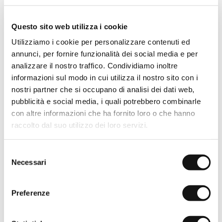
Questo sito web utilizza i cookie
Cappellino baseball con logo
Cappellino baseball con logo
Utilizziamo i cookie per personalizzare contenuti ed
- Navy Blue
- Gold Yellow
€19,50
€39,00
Esaurito
annunci, per fornire funzionalità dei social media e per
analizzare il nostro traffico. Condividiamo inoltre
-50%
informazioni sul modo in cui utilizza il nostro sito con i
nostri partner che si occupano di analisi dei dati web,
pubblicità e social media, i quali potrebbero combinarle
con altre informazioni che ha fornito loro o che hanno
raccolto dal suo utilizzo dei loro servizi.
Selezione
Necessari
del
consenso
Preferenze
Cappellino baseball con logo
Cappellino baseball in tela
- Wild Rose
parachute - Dark Olive
€19,50
€39,00
€19,50
€39,00