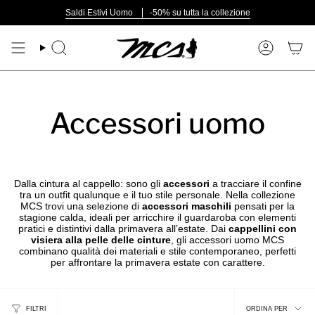
Vai
Saldi Estivi Uomo
-50% su tutta la collezione
al
contenuto
Cerca
Account
Accessori uomo
Dalla cintura al cappello: sono gli
accessori
a tracciare il confine
tra un outfit qualunque e il tuo stile personale. Nella collezione
MCS trovi una selezione di
accessori maschili
pensati per la
stagione calda, ideali per arricchire il guardaroba con elementi
pratici e distintivi dalla primavera all’estate. Dai
cappellini con
visiera alla pelle delle cinture
, gli accessori uomo MCS
combinano qualità dei materiali e stile contemporaneo, perfetti
per affrontare la primavera estate con carattere.
Ordina
FILTRI
ORDINA PER