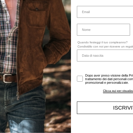
Quando festeggi il tuo compleanno?
Condividilo con noi per ricevere un regal
Dopo aver preso visione della Pr
trattamento dei dati personali comu
promozionali e personalizzate.
Clicca qui per visualiz
ISCRIV