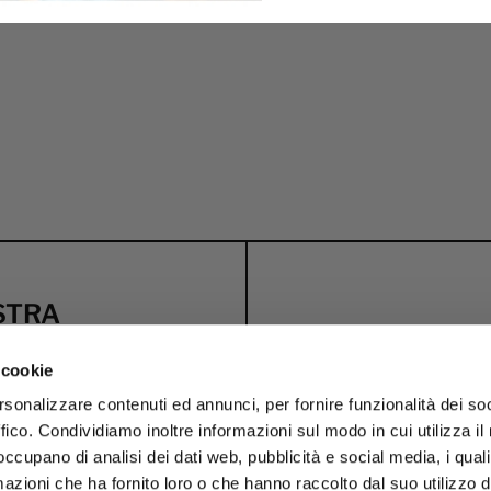
OSTRA
 cookie
i esclusivi
rsonalizzare contenuti ed annunci, per fornire funzionalità dei so
OFFERTA DI
ffico. Condividiamo inoltre informazioni sul modo in cui utilizza il 
BENVENUTO
C
 occupano di analisi dei dati web, pubblicità e social media, i qual
azioni che ha fornito loro o che hanno raccolto dal suo utilizzo d