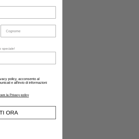
o speciale!
ivacy policy, acconsento al
nicati e all’invio di informazioni
zare la Privacy policy
ITI ORA