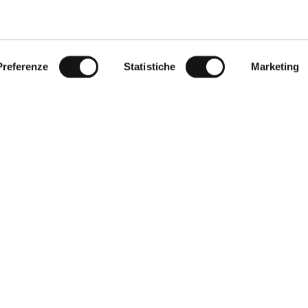
Preferenze
Statistiche
Marketing
 Clienti
Corporate
quenti
World of MCS
ia giusta
Certilogo
 pagamento
Contatti
 resi
reso
i vendita