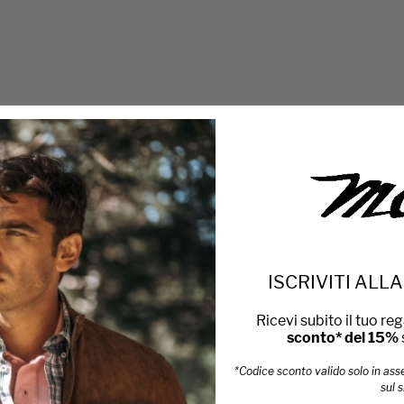
ISCRIVITI AL
Ricevi subito il tuo re
sconto* del 15%
*Codice sconto valido solo in ass
sul s