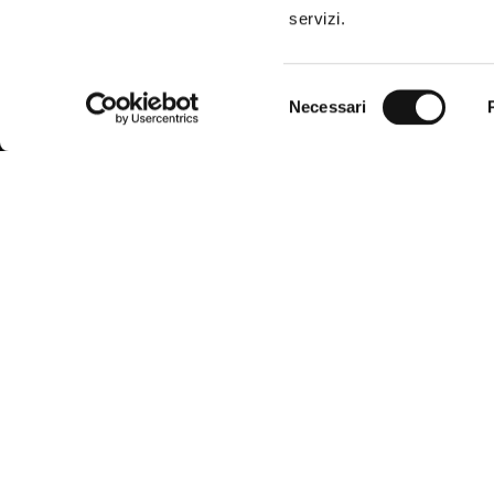
servizi.
Selezione
Necessari
del
consenso
MCS
, evoluzione di Marlboro Country
Servizio
Store nato nel 1987, unisce la
funzionalità dell’abbigliamento West
Domande fre
Americano all'incomparabile qualità ed
eleganza italiana.
Trova la tagl
Il marchio si rivolge all'uomo moderno,
integrando armoniosamente l’ispirazione
Modalità di
della città e della natura in uno stile smart
casual, sempre al passo con le tendenze.
Spedizioni e
Richiedi un 
Condizioni d