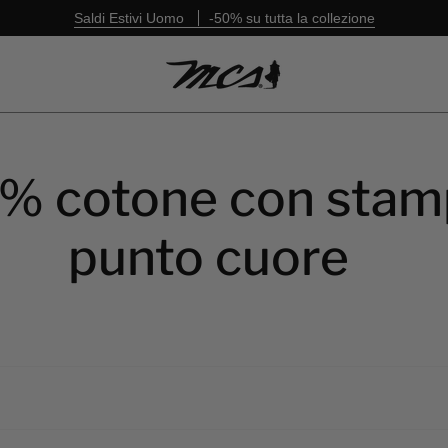
Saldi Estivi Uomo
-50% su tutta la collezione
0% cotone con stam
punto cuore