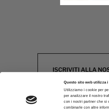
ISCRIVITI ALLA N
NEWSLETTER
Questo sito web utilizza i
Anteprime, novità e scont
Utilizziamo i cookie per pe
firmati MCS
per analizzare il nostro tra
con i nostri partner che si
ISCRIVITI ORA
combinarle con altre inform