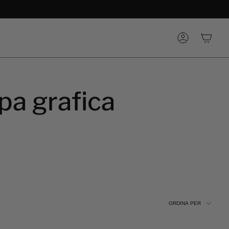
Account
pa grafica
Ordina
ORDINA PER
per