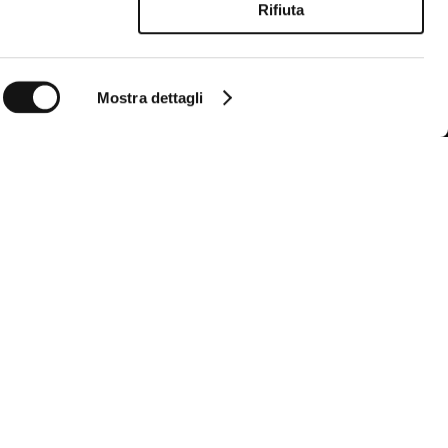
Rifiuta
Mostra dettagli
Follow us
Seguici per non perdere tutte le novità di
MCS
Instagram
Facebook
YouTube