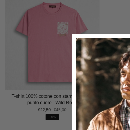
T-shirt 100% cotone con stampa grafica
punto cuore - Wild Rose
€22,50
€45,00
-50%