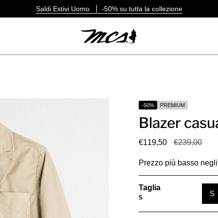
Saldi Estivi Uomo
-50% su tutta la collezione
-50%
PREMIUM
Blazer casu
Prezzo
€119,50
€239,00
base
Prezzo più basso negli 
Taglia
S
S