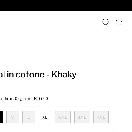
Account
al in cotone - Khaky
ultimi 30 giorni: €167.3
M
L
XL
XXL
3XL
4XL