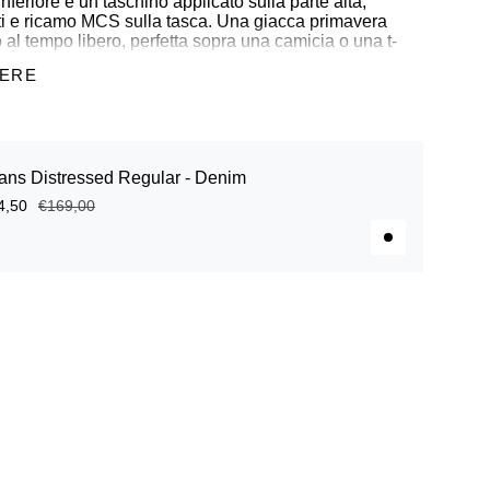
nferiore e un taschino applicato sulla parte alta,
gati e ricamo MCS sulla tasca. Una giacca primavera
o al tempo libero, perfetta sopra una camicia o una t-
temporaneo e disinvolto.
GERE
e 3% elastan
ans Distressed Regular - Denim
apo
4,50
€169,00
ogati sul davanti
ca