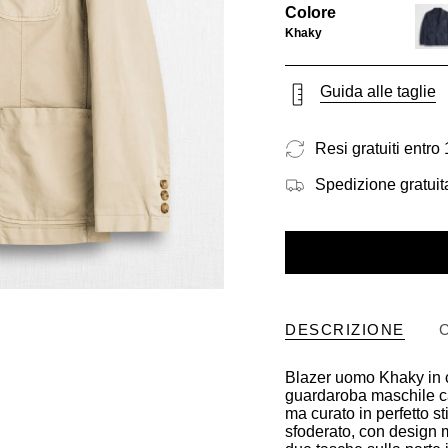
Colore
Khaky
navy
blue
Guida alle taglie
Resi gratuiti entro 
Spedizione gratuita
DESCRIZIONE
Blazer uomo Khaky in co
guardaroba maschile cas
ma curato in perfetto s
sfoderato, con design 