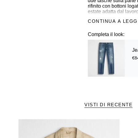
due tasche sulla parte i
rifinito con bottoni lo
estate adatta dal lavor
shirt per uno stile con
CONTINUA A LEG
Dettagli
Completa il look:
- materiale: 97% coton
- sfoderato
Je
- trattamento tinto in c
- vestibilità regular fit
€8
- chiusura con bottoni l
- ricamo MCS sulla tas
- Colore: Khaky
14MBZ001-04705
VISTI DI RECENTE