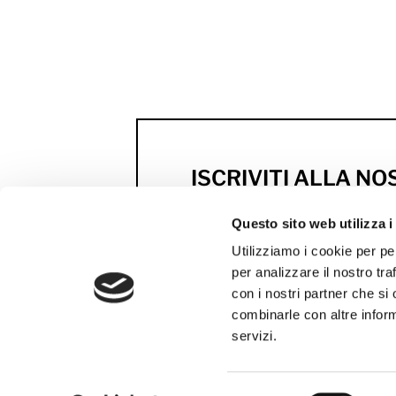
ISCRIVITI ALLA N
NEWSLETTER
Questo sito web utilizza i
Anteprime, novità e scont
Utilizziamo i cookie per pe
firmati MCS
per analizzare il nostro tra
con i nostri partner che si
ISCRIVITI ORA
combinarle con altre inform
servizi.
Selezione