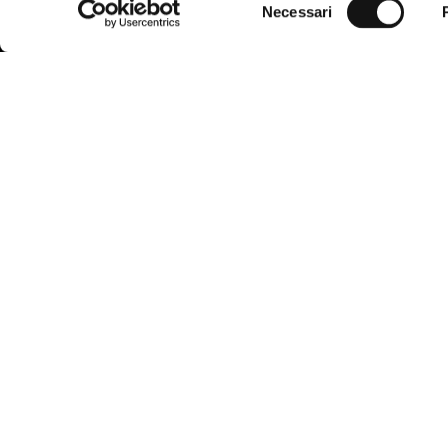
Necessari
del
consenso
MCS
, evoluzione di Marlboro Country
Servizio
Store nato nel 1987, unisce la
funzionalità dell’abbigliamento West
Domande fre
Americano all'incomparabile qualità ed
eleganza italiana.
Trova la tagl
Il marchio si rivolge all'uomo moderno,
integrando armoniosamente l’ispirazione
Modalità di
della città e della natura in uno stile smart
casual, sempre al passo con le tendenze.
Spedizioni e
Richiedi un 
Condizioni d
Accessibilit