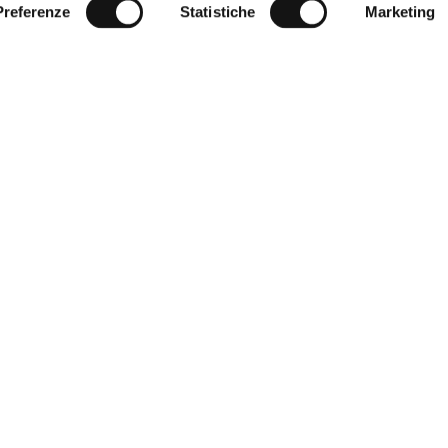
Preferenze
Statistiche
Marketing
 Clienti
Corporate
quenti
World of MCS
ia giusta
Certilogo
 pagamento
Contatti
 resi
reso
i vendita
à