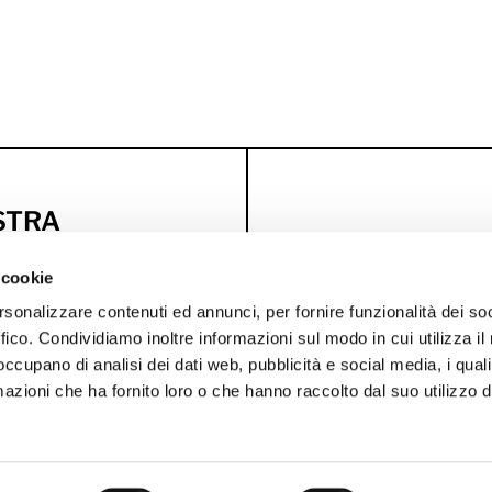
OSTRA
 cookie
i esclusivi
rsonalizzare contenuti ed annunci, per fornire funzionalità dei so
OFFERTA DI
ffico. Condividiamo inoltre informazioni sul modo in cui utilizza il 
BENVENUTO
C
 occupano di analisi dei dati web, pubblicità e social media, i qual
azioni che ha fornito loro o che hanno raccolto dal suo utilizzo d