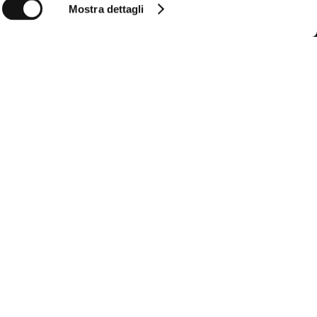
Mostra dettagli
Follow us
Seguici per non perdere tutte le novità di
MCS
Instagram
Facebook
YouTube