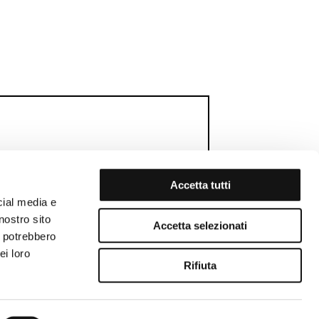
Accetta tutti
cial media e
REGALO DI
nostro sito
MEMBERS WEEK
Accetta selezionati
OMPLEANNO
i potrebbero
ei loro
Rifiuta