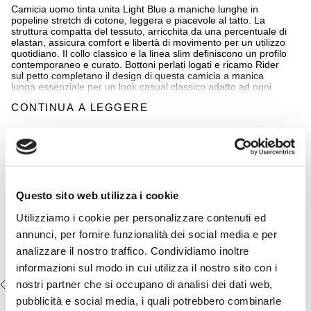
Camicia uomo tinta unita Light Blue a maniche lunghe in
popeline stretch di cotone, leggera e piacevole al tatto. La
struttura compatta del tessuto, arricchita da una percentuale di
elastan, assicura comfort e libertà di movimento per un utilizzo
quotidiano. Il collo classico e la linea slim definiscono un profilo
contemporaneo e curato. Bottoni perlati logati e ricamo Rider
sul petto completano il design di questa camicia a manica
lunga essenziale per un look casual classico adatto ad ogni
occasione.
CONTINUA A LEGGERE
Dettagli
Completa il look:
- materiale: 97% cotone 3% elastane
- vestibilità slim fit
Jeans Leggero Essential Slim -
- collo classico
Mid Blue
- chiusura con bottoni frontali
- logo MCS ricamato sul petto
€44,50
€89,00
Questo sito web utilizza i cookie
- Colore: Light Blue
Utilizziamo i cookie per personalizzare contenuti ed
annunci, per fornire funzionalità dei social media e per
14MSH100-02602
analizzare il nostro traffico. Condividiamo inoltre
informazioni sul modo in cui utilizza il nostro sito con i
nostri partner che si occupano di analisi dei dati web,
VISTI DI RECENTE
pubblicità e social media, i quali potrebbero combinarle