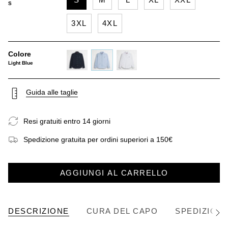
S
3XL
4XL
Colore
Light Blue
navy-
light-
white
blue
blue
Guida alle taglie
Resi gratuiti entro 14 giorni
Spedizione gratuita per ordini superiori a 150€
AGGIUNGI AL CARRELLO
DESCRIZIONE
CURA DEL CAPO
SPEDIZIONE
Vedi
tutto