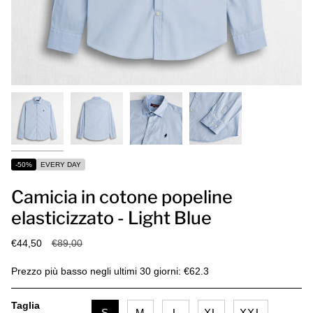
-50%
EVERY DAY
Camicia in cotone popeline
elasticizzato - Light Blue
Prezzo
€44,50
€89,00
base
Prezzo più basso negli ultimi 30 giorni: €62.3
Taglia
S
M
L
XL
XXL