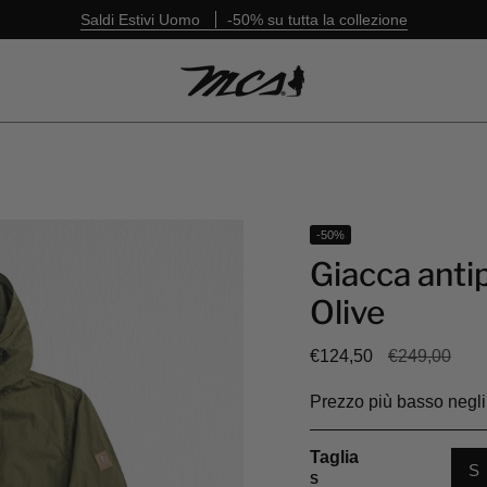
Saldi Estivi Uomo
-50% su tutta la collezione
-50%
Giacca anti
Olive
Prezzo
€124,50
€249,00
base
Prezzo più basso negli 
Taglia
S
S