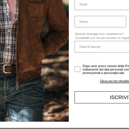
Quando festeggi il tuo compleanno?
Condividilo con noi per ricevere un regal
Dopo aver preso visione della Pr
trattamento dei dati personali comu
promozionali e personalizzate.
Clicca qui per visualiz
Giacca antipioggia leggera - Dark Olive
ISCRIV
€124,50
€249,00
-50%