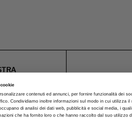
OSTRA
 cookie
i esclusivi
rsonalizzare contenuti ed annunci, per fornire funzionalità dei so
OFFERTA DI
ffico. Condividiamo inoltre informazioni sul modo in cui utilizza il 
BENVENUTO
C
 occupano di analisi dei dati web, pubblicità e social media, i qual
azioni che ha fornito loro o che hanno raccolto dal suo utilizzo d