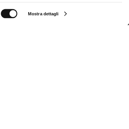
Mostra dettagli
Follow us
Seguici per non perdere tutte le novità di
MCS
Instagram
Facebook
YouTube