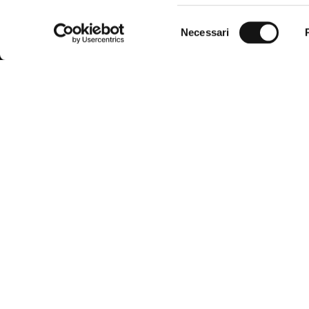
Selezione
Necessari
del
consenso
MCS
, evoluzione di Marlboro Country
Servizio
Store nato nel 1987, unisce la
funzionalità dell’abbigliamento West
Domande fre
Americano all'incomparabile qualità ed
eleganza italiana.
Trova la tagl
Il marchio si rivolge all'uomo moderno,
integrando armoniosamente l’ispirazione
Modalità di
della città e della natura in uno stile smart
casual, sempre al passo con le tendenze.
Spedizioni e
Richiedi un 
Condizioni d
Accessibilit