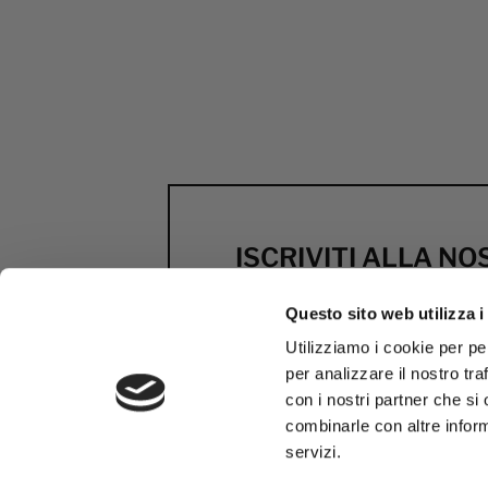
ISCRIVITI ALLA N
NEWSLETTER
Questo sito web utilizza i
Anteprime, novità e scont
Utilizziamo i cookie per pe
firmati MCS
per analizzare il nostro tra
con i nostri partner che si
ISCRIVITI ORA
combinarle con altre inform
servizi.