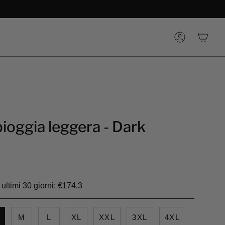
Account
pioggia leggera - Dark
ultimi 30 giorni: €174.3
M
L
XL
XXL
3XL
4XL