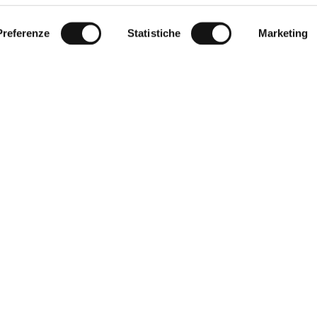
Preferenze
Statistiche
Marketing
 Clienti
Corporate
quenti
World of MCS
ia giusta
Certilogo
 pagamento
Contatti
 resi
reso
i vendita
à