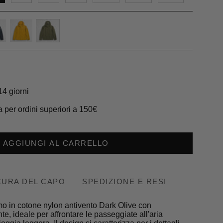
-
gold-
dark-
yellow
olive
14 giorni
 per ordini superiori a 150€
AGGIUNGI AL CARRELLO
CURA DEL CAPO
SPEDIZIONE E RESI
o in cotone nylon antivento Dark Olive con
te, ideale per affrontare le passeggiate all'aria