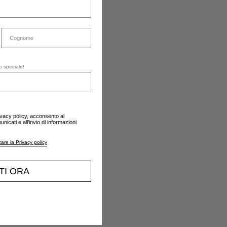
o speciale!
ivacy policy, acconsento al
nicati e all’invio di informazioni
zare la Privacy policy
ITI ORA