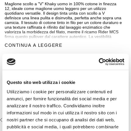
Maglione scollo a "V" Khaky uomo in 100% cotone in finezza
12, ideale come maglione uomo leggero per un utilizzo
quotidiano versatile. Il design tinta unita con scollo a V
definisce una linea pulita e disinvolta, perfetta anche sopra una
camicia. Il tessuto di cotone tinto in filo per un colore duraturo e
una texture raffinata è rifinito dal lavaggio enzimatico che
valorizza la morbidezza del filato, mentre il ricamo Rider MCS
firma questo pullover dal carattere autentico. La vestibilità
Regular assicura comfort e libertà di movimento.
CONTINUA A LEGGERE
Dettagli
Completa il look:
- materiale: 100% cotone
- vestibilità regular fit
Pantaloni 5 tasche casual in
- finezza 12
popeline stretch - Khaky
- scollo a v
- logo MCS ricamato sul petto
€44,50
€89,00
Questo sito web utilizza i cookie
- Colore: Khaky
Utilizziamo i cookie per personalizzare contenuti ed
annunci, per fornire funzionalità dei social media e per
14MKN150-02501
analizzare il nostro traffico. Condividiamo inoltre
informazioni sul modo in cui utilizza il nostro sito con i
nostri partner che si occupano di analisi dei dati web,
VISTI DI RECENTE
pubblicità e social media, i quali potrebbero combinarle