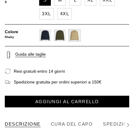
S
3XL
4XL
Colore
Khaky
navy-
dark-
khaky
blue
olive
Guida alle taglie
Resi gratuiti entro 14 giorni
Spedizione gratuita per ordini superiori a 150€
AGGIUNGI AL CARRELLO
DESCRIZIONE
CURA DEL CAPO
SPEDIZIONE
Vedi
tutto