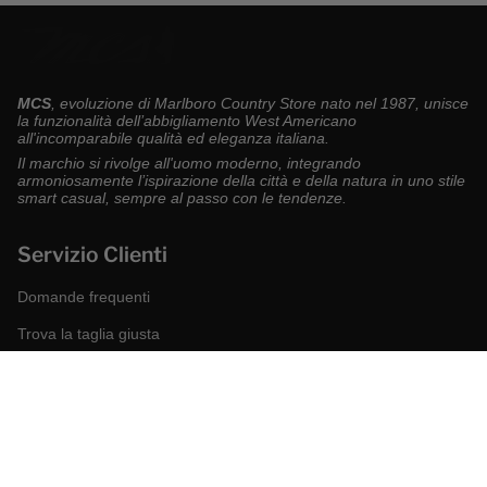
MCS
, evoluzione di Marlboro Country Store nato nel 1987, unisce
la funzionalità dell’abbigliamento West Americano
all'incomparabile qualità ed eleganza italiana.
Il marchio si rivolge all'uomo moderno, integrando
armoniosamente l’ispirazione della città e della natura in uno stile
smart casual, sempre al passo con le tendenze.
Servizio Clienti
Domande frequenti
Trova la taglia giusta
Modalità di pagamento
Spedizioni e resi
Richiedi un reso
Condizioni di vendita