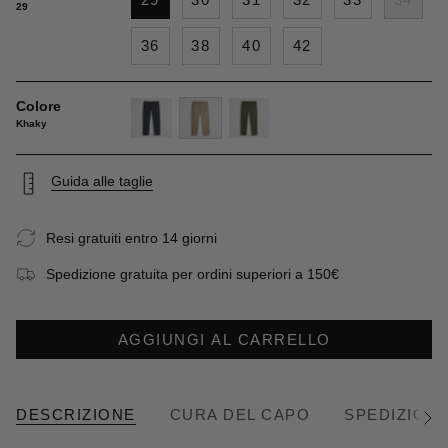
29
36
38
40
42
Colore
Khaky
navy-
khaky
dark-
blue
olive
Guida alle taglie
Resi gratuiti entro 14 giorni
Spedizione gratuita per ordini superiori a 150€
AGGIUNGI AL CARRELLO
DESCRIZIONE
CURA DEL CAPO
SPEDIZIONE
Vedi
tutto