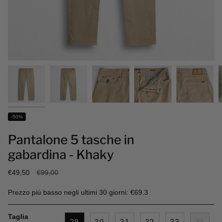
-50%
Pantalone 5 tasche in
gabardina - Khaky
Prezzo
€49,50
€99,00
base
Prezzo più basso negli ultimi 30 giorni: €69.3
Taglia
29
30
31
32
33
34