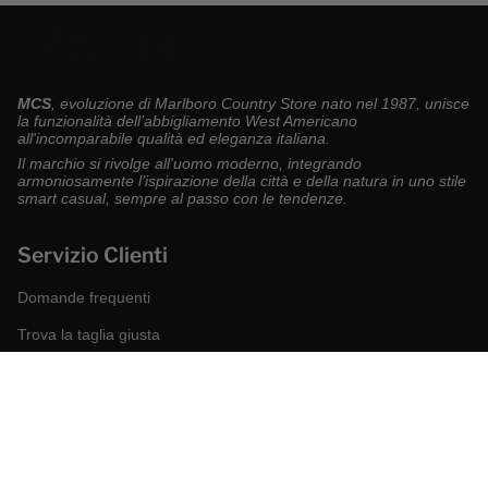
MCS
, evoluzione di Marlboro Country Store nato nel 1987, unisce
la funzionalità dell’abbigliamento West Americano
all'incomparabile qualità ed eleganza italiana.
Il marchio si rivolge all'uomo moderno, integrando
armoniosamente l’ispirazione della città e della natura in uno stile
smart casual, sempre al passo con le tendenze.
Servizio Clienti
Domande frequenti
Trova la taglia giusta
Modalità di pagamento
Spedizioni e resi
Richiedi un reso
Condizioni di vendita