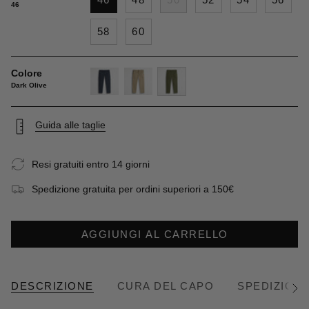
46
58
60
Colore
Dark Olive
navy-
khaky
dark-
blue
olive
Guida alle taglie
Resi gratuiti entro 14 giorni
Spedizione gratuita per ordini superiori a 150€
AGGIUNGI AL CARRELLO
DESCRIZIONE
CURA DEL CAPO
SPEDIZIONE
Vedi
tutto