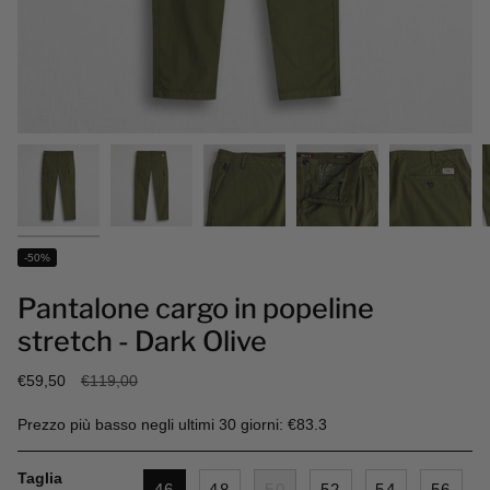
-50%
Pantalone cargo in popeline
stretch - Dark Olive
Prezzo
€59,50
€119,00
base
Prezzo più basso negli ultimi 30 giorni: €83.3
Taglia
46
48
50
52
54
56