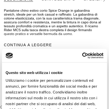
Vedi
tutto
Pantalone chino estivo corto Spice Orange in gabardina
stretch, ideale per un look casual e raffinato. La gabardina di
cotone elasticizzata, con la sua caratteristica trama diagonale,
assicura comfort e resistenza, mentre la tintura in capo dona al
tessuto profondità cromatica e un aspetto autentico. Il ricamo
Rider MCS sulla tasca destra completa il design firmando
questo pratico e versatile bermuda da uomo.
CONTINUA A LEGGERE
Dettagli
- materiale: 97% cotone 3% elastan
- tessuto gabardina stretch tinto in capo
Completa il look:
- vestibilità regular fit
- chiusura con zip e bottone
T-shirt 100% cotone mercerizzato
- logo MCS ricamato sulla tasca destra anteriore
con logo ricamato - White
- etichetta chino sul retro
Questo sito web utilizza i cookie
€22,50
€45,00
Utilizziamo i cookie per personalizzare contenuti ed
- Colore: Spice Orange
annunci, per fornire funzionalità dei social media e per
analizzare il nostro traffico. Condividiamo inoltre
14MSP002-02102
informazioni sul modo in cui utilizza il nostro sito con i
nostri partner che si occupano di analisi dei dati web,
VISTI DI RECENTE