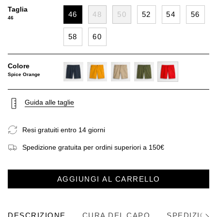
Taglia
46
48
50
52
54
56
46
58
60
Colore
Spice Orange
navy-
gold-
khaky
dark-
spice-
blue
yellow
olive
orange
Guida alle taglie
Resi gratuiti entro 14 giorni
Spedizione gratuita per ordini superiori a 150€
AGGIUNGI AL CARRELLO
DESCRIZIONE
CURA DEL CAPO
SPEDIZIONE