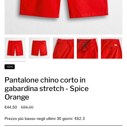
-50%
Pantalone chino corto in
gabardina stretch - Spice
Orange
Prezzo
€44,50
€89,00
base
Prezzo più basso negli ultimi 30 giorni: €62.3