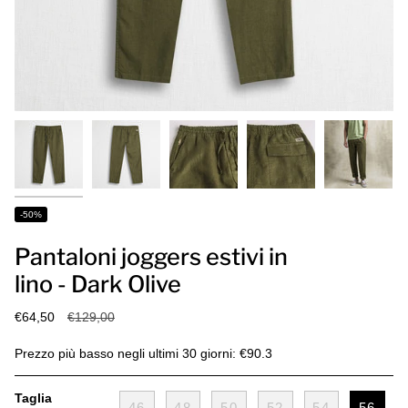
-50%
Pantaloni joggers estivi in
lino - Dark Olive
Prezzo
€64,50
€129,00
base
Prezzo più basso negli ultimi 30 giorni: €90.3
Taglia
46
48
50
52
54
56