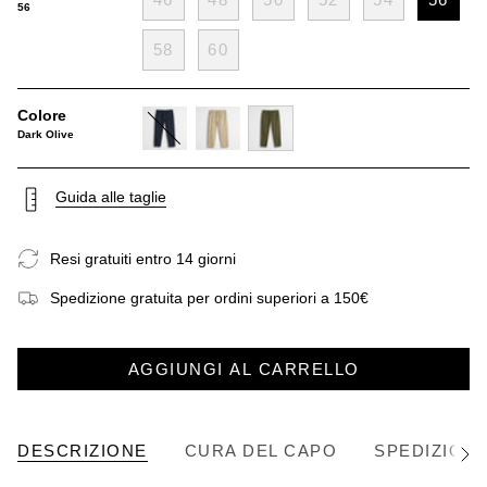
56
58
60
Colore
Dark Olive
navy-
khaky
dark-
blue
olive
Guida alle taglie
Resi gratuiti entro 14 giorni
Spedizione gratuita per ordini superiori a 150€
AGGIUNGI AL CARRELLO
DESCRIZIONE
CURA DEL CAPO
SPEDIZIONE
Vedi
tutto