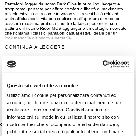
Pantaloni Jogger da uomo Dark Olive in puro lino, leggero e
traspirante, pensato per offrire comfort e libertà di movimento
ai look estivi, in città come in vacanza. La vestibilità relaxed
unita all’elastico in vita con coulisse e all’apertura con bottoni
assicura massima praticità, mentre la tasca posteriore con
pattina e il ricamo Rider MCS aggiungono un dettaglio ricercato
che richiama i classici pantaloni casual estivi. Ideale per un
look maschile disinvolto e versatile.
CONTINUA A LEGGERE
Dettagli
- materiale: 100% lino
Completa il look:
- vestibilità relaxed fit
- vita elasticizzata con coulisse
T-shirt 100% cotone con stampa
- chiusura con bottoni
maxi frontale - Light Green
- tasca posteriore applicata con pattina
- etichetta chino applicata sul retro
€24,50
€49,00
Questo sito web utilizza i cookie
- logo MCS ricamato sulla tasca destra
- Colore: Dark Olive
Utilizziamo i cookie per personalizzare contenuti ed
annunci, per fornire funzionalità dei social media e per
14MCH500-02105
analizzare il nostro traffico. Condividiamo inoltre
informazioni sul modo in cui utilizza il nostro sito con i
nostri partner che si occupano di analisi dei dati web,
VISTI DI RECENTE
pubblicità e social media, i quali potrebbero combinarle