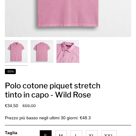
-50%
Polo cotone piquet stretch
tinto in capo - Wild Rose
Prezzo
€34,50
€69,00
base
Prezzo più basso negli ultimi 30 giorni: €48.3
Taglia
S
M
L
XL
XXL