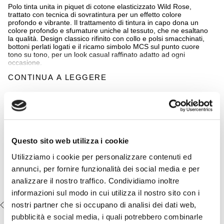
Polo tinta unita in piquet di cotone elasticizzato Wild Rose,
trattato con tecnica di sovratintura per un effetto colore
profondo e vibrante. Il trattamento di tintura in capo dona un
colore profondo e sfumature uniche al tessuto, che ne esaltano
la qualità. Design classico rifinito con collo e polsi smacchinati,
bottoni perlati logati e il ricamo simbolo MCS sul punto cuore
tono su tono, per un look casual raffinato adatto ad ogni
occasione.
CONTINUA A LEGGERE
Dettagli
- materiale: 95% cotone 5% elastan
Completa il look:
- trattamento tinto in capo
- vestibilità regular fit
Pantalone chino in popeline
- chiusura con bottoni effetto legno
stretch - Blanc De Blanc
- collo e polsi in costina
- logo MCS ricamato sul petto
€54,50
€109,00
Questo sito web utilizza i cookie
- Colore: Wild Rose
Utilizziamo i cookie per personalizzare contenuti ed
14MPS010-02306
annunci, per fornire funzionalità dei social media e per
analizzare il nostro traffico. Condividiamo inoltre
informazioni sul modo in cui utilizza il nostro sito con i
nostri partner che si occupano di analisi dei dati web,
VISTI DI RECENTE
pubblicità e social media, i quali potrebbero combinarle