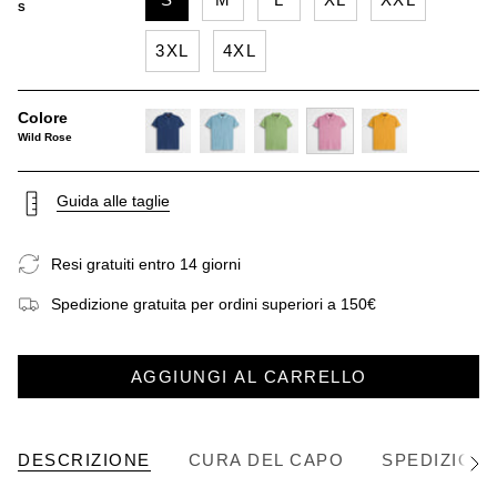
S
3XL
4XL
Colore
Wild Rose
deep-
sky-
light-
wild-
gold-
blue
blue
green
rose
yellow
Guida alle taglie
Resi gratuiti entro 14 giorni
Spedizione gratuita per ordini superiori a 150€
AGGIUNGI AL CARRELLO
DESCRIZIONE
CURA DEL CAPO
SPEDIZIONE
Vedi
tutto