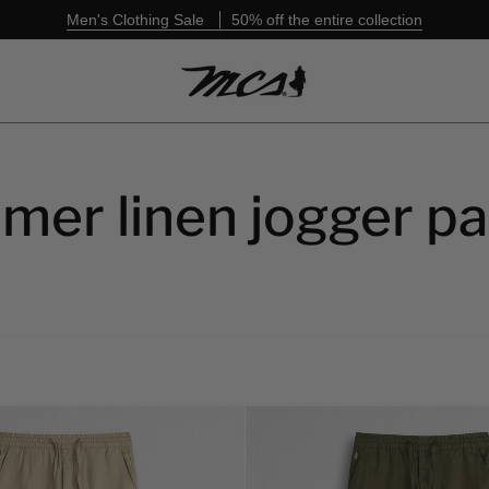
Men's Clothing Sale
50% off the entire collection
er linen jogger pa