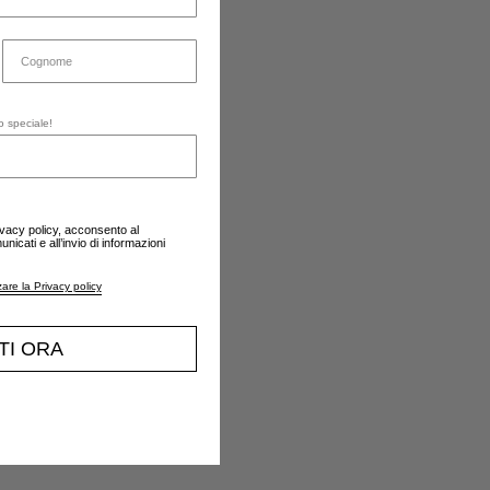
o speciale!
ivacy policy, acconsento al
nicati e all’invio di informazioni
zare la Privacy policy
ITI ORA