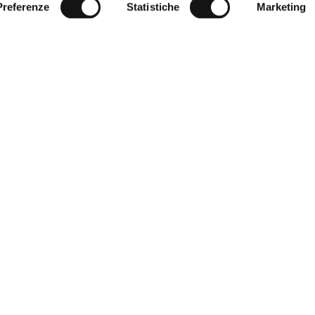
Preferenze
Statistiche
Marketing
r Service
Corporate
World of MCS
t size
Certilogo
thod
Contacts
d returns
eturn
f sale
y