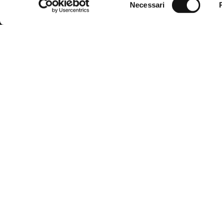
Necessari
del
consenso
MCS, the evolution of Marlboro Country
Custome
Store founded in 1987, combines the
functionality of American West clothing
FAQ
with the incomparable quality and Italian
elegance.
Find the righ
The brand is aimed at the modern man,
harmoniously integrating the inspiration of
Payment me
the city and nature in a smart casual style,
always in step with trends.
Shipping an
Request a r
Conditions o
Accessibilit