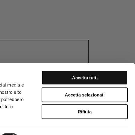
Accetta tutti
cial media e
RTHDAY GIFT
MEMBERS WEEK
nostro sito
Accetta selezionati
i potrebbero
ei loro
Rifiuta