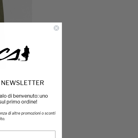
LA NEWSLETTER
nen - Dark
galo di benvenuto: uno
sul primo ordine!
enza di altre promozioni o sconti
ito.