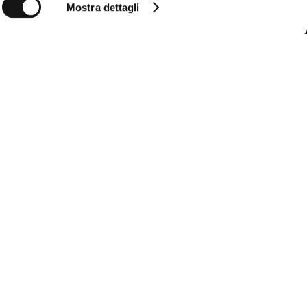
Mostra dettagli
Follow us
Follow us so you don't miss all the MCS
news
Instagram
Facebook
YouTube