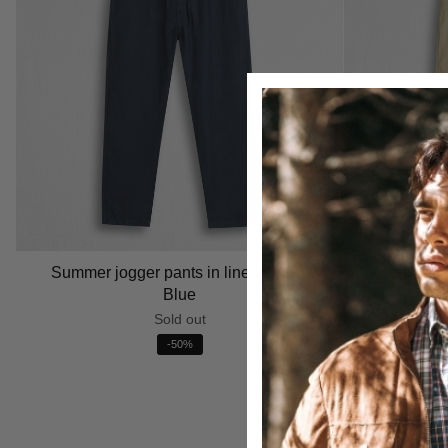
Summer jogger pants in linen - Navy
Summer jo
Blue
Sold out
-50%