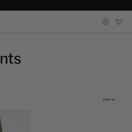
Account
nts
Sort
SORT BY
by