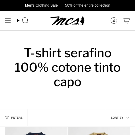
Skip
Men's Clothing Sale
50% off the entire collection
to
content
Search
Account
T-shirt serafino
100% cotone tinto
capo
Sort
FILTERS
SORT BY
by