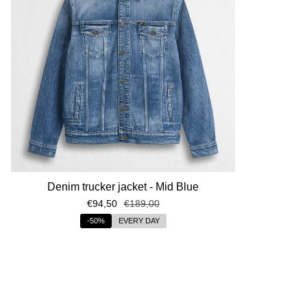
Denim trucker jacket - Mid Blue
€94,50
€189,00
-50%
EVERY DAY