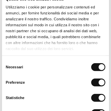
5-pocket gabardine pants -
Utilizziamo i cookie per personalizzare contenuti ed
Dark Olive
annunci, per fornire funzionalità dei social media e per
€49,50
€99,00
analizzare il nostro traffico. Condividiamo inoltre
-50%
informazioni sul modo in cui utilizza il nostro sito con i
nostri partner che si occupano di analisi dei dati web,
pubblicità e social media, i quali potrebbero combinarle
con altre informazioni che ha fornito loro o che hanno
raccolto dal suo utilizzo dei loro servizi.
Selezione
Necessari
del
consenso
Preferenze
Statistiche