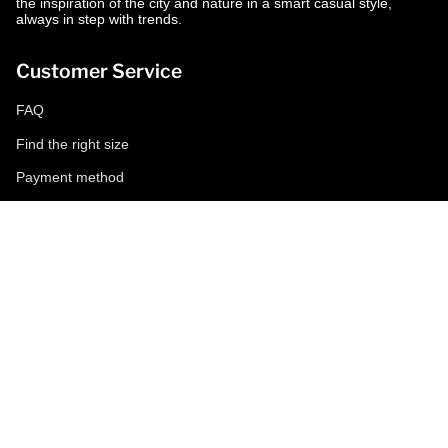
the inspiration of the city and nature in a smart casual style,
always in step with trends.
Customer Service
FAQ
Find the right size
Payment method
Shipping and returns
Request a return
Conditions of sale
Accessibility
Corporate
World of MCS