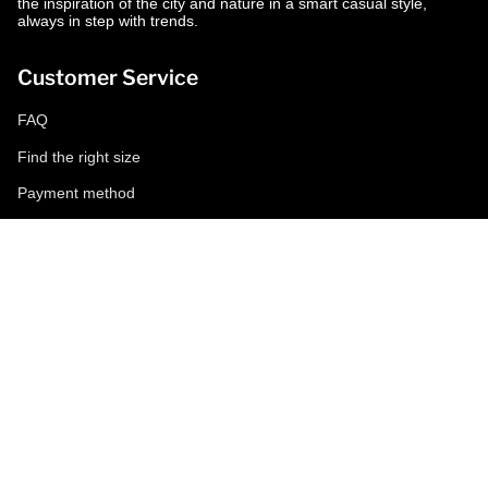
the inspiration of the city and nature in a smart casual style,
always in step with trends.
Customer Service
FAQ
Find the right size
Payment method
Shipping and returns
Request a return
Conditions of sale
Accessibility
Corporate
World of MCS