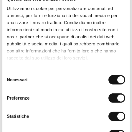
100% Cotton Knit Polo -
Utilizziamo i cookie per personalizzare contenuti ed
Spice Orange
annunci, per fornire funzionalità dei social media e per
€39,50
€79,00
analizzare il nostro traffico. Condividiamo inoltre
-50%
informazioni sul modo in cui utilizza il nostro sito con i
nostri partner che si occupano di analisi dei dati web,
pubblicità e social media, i quali potrebbero combinarle
con altre informazioni che ha fornito loro o che hanno
raccolto dal suo utilizzo dei loro servizi.
Selezione
Necessari
del
consenso
Preferenze
Statistiche